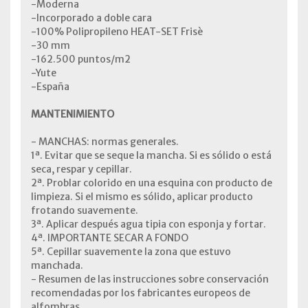
-Moderna
-Incorporado a doble cara
-100% Polipropileno HEAT-SET Frisè
-30 mm
-162.500 puntos/m2
-Yute
-España
MANTENIMIENTO
- MANCHAS: normas generales.
1ª. Evitar que se seque la mancha. Si es sólido o está
seca, respar y cepillar.
2ª. Problar colorido en una esquina con producto de
limpieza. Si el mismo es sólido, aplicar producto
frotando suavemente.
3ª. Aplicar después agua tipia con esponja y fortar.
4ª. IMPORTANTE SECAR A FONDO
5ª. Cepillar suavemente la zona que estuvo
manchada.
- Resumen de las instrucciones sobre conservación
recomendadas por los fabricantes europeos de
alfombras.