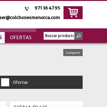
971 36 47 95
sser@colchonesmenorca.com
S
OFERTAS
Compartir
Ofertas