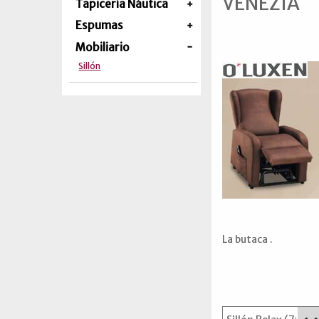
VENEZIA
Tapicería Náutica
Espumas
Mobiliario
Sillón
La butaca .