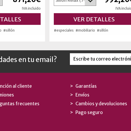
IVA incluido
IVA inclu
ETALLES
VER DETALLES
o
#sillón
#especiales
#mobiliario
#sillón
edades en tu email?
nción al cliente
Garantías
niones
Envíos
guntas frecuentes
Cambios y devoluciones
Pago seguro