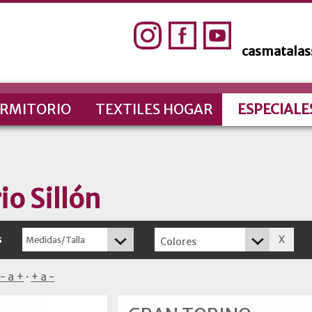
casmatala
RMITORIO
TEXTILES HOGAR
ESPECIALE
io Sillón
s
Colores
- a +
·
+ a -