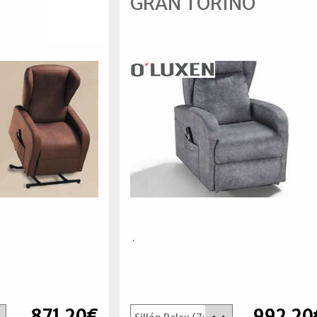
GRAN TORINO
.
871,20€
992,20