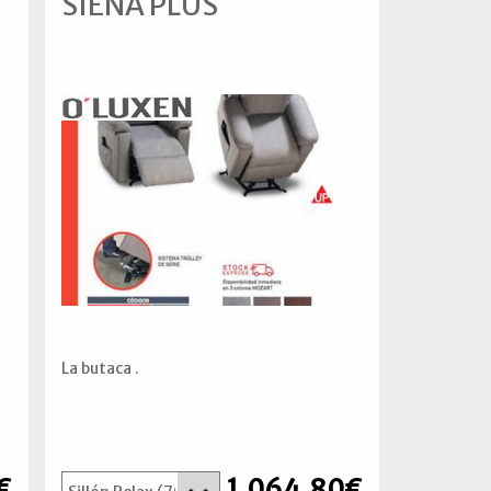
SIENA PLUS
La butaca .
€
1.064,80€