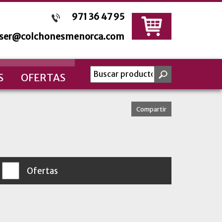
971 36 47 95
sser@colchonesmenorca.com
S
OFERTAS
Compartir
Ofertas