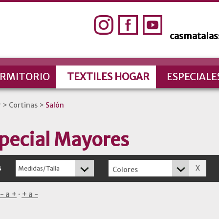
casmatala
RMITORIO
TEXTILES HOGAR
ESPECIALE
r
>
Cortinas
>
Salón
pecial Mayores
s
Colores
- a +
·
+ a -