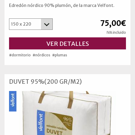
Edredón nórdico 90% plumón, de la marca Velfont.
75,00€
IVA incluido
VER DETALLES
#dormitorio
#nórdicos
#plumas
DUVET 95%(200 GR/M2)