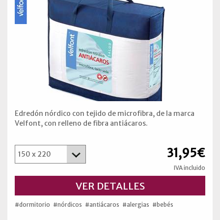
Edredón nórdico con tejido de microfibra, de la marca
Velfont, con relleno de fibra antiácaros.
31,95€
IVA incluido
VER DETALLES
#dormitorio
#nórdicos
#antiácaros
#alergias
#bebés