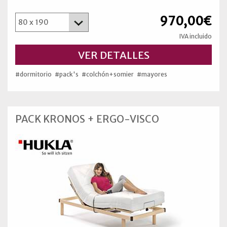
970,00€
IVA incluido
VER DETALLES
#dormitorio
#pack's
#colchón+somier
#mayores
PACK KRONOS + ERGO-VISCO