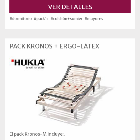
VER DETALLES
#dormitorio
#pack's
#colchón+somier
#mayores
PACK KRONOS + ERGO-LÁTEX
El pack Kronos-M incluye:.