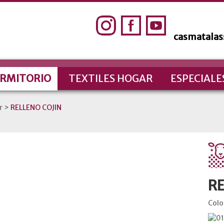
casmatala
RMITORIO
TEXTILES HOGAR
ESPECIALE
r
>
RELLENO COJIN
RE
Colo