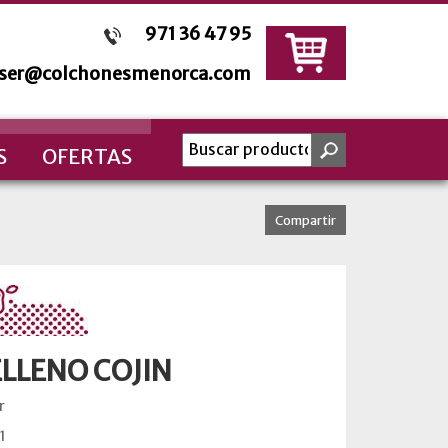
971 36 47 95
sser@colchonesmenorca.com
S
OFERTAS
Compartir
LLENO COJIN
r