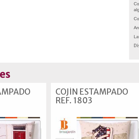
Co
al
Co
An
La
Di
es
TAMPADO
COJÍN ESTAMPADO
REF. 1803