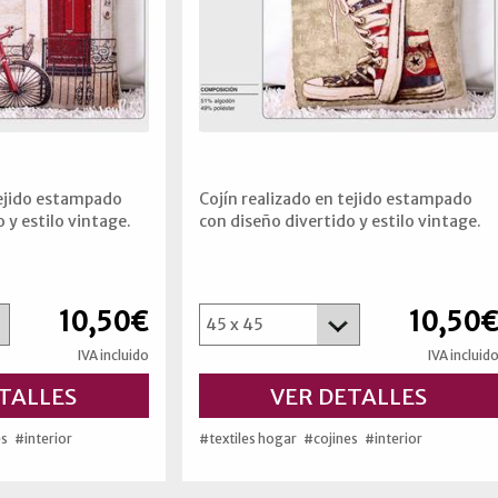
tejido estampado
Cojín realizado en tejido estampado
 y estilo vintage.
con diseño divertido y estilo vintage.
10,50€
10,50
IVA incluido
IVA incluid
TALLES
VER DETALLES
es
#interior
#textiles hogar
#cojines
#interior