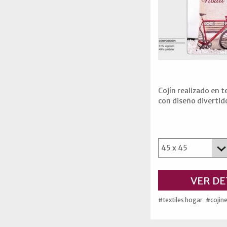
Cojín realizado en 
con diseño divertido
VER DE
#textiles hogar
#cojin