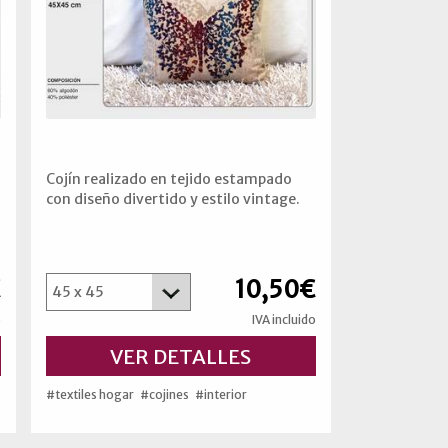
Cojín realizado en tejido estampado
con diseño divertido y estilo vintage.
€
10,50€
o
IVA incluido
VER DETALLES
#textiles hogar
#cojines
#interior