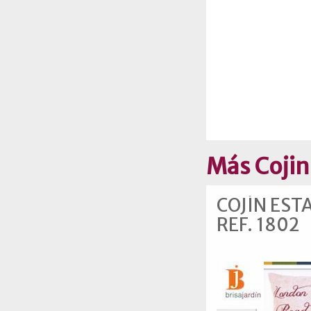
Más Cojin
COJÍN ES
REF. 1802