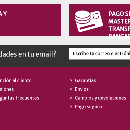
A Y
PAGO S
MASTER
TRANSF
BANCAR
edades en tu email?
nción al cliente
Garantías
niones
Envíos
guntas frecuentes
Cambios y devoluciones
Pago seguro